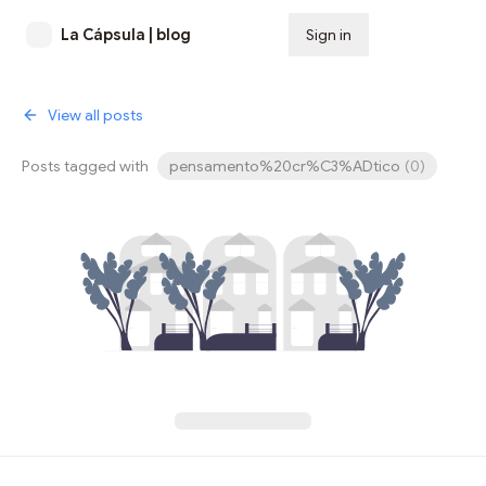
La Cápsula | blog
Sign in
Subscribe
View all posts
Posts tagged with
pensamento%20cr%C3%ADtico
(
0
)